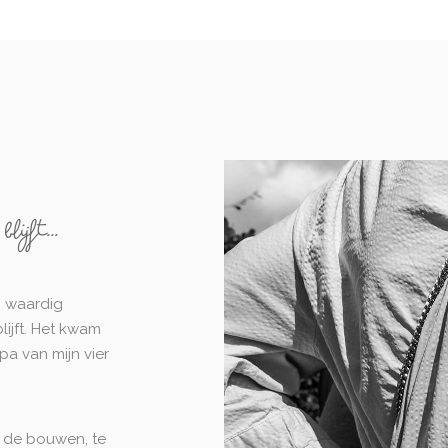
ijft...
n waardig
lijft. Het kwam
pa van mijn vier
d de bouwen, te