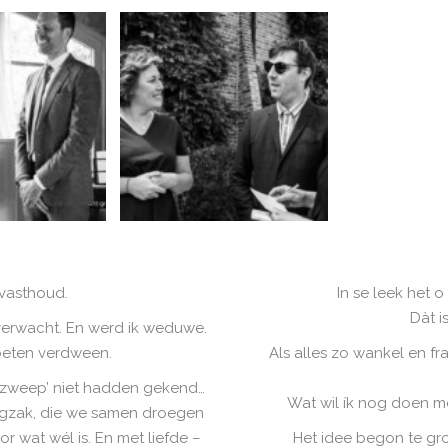
 vasthoud.
In se leek het o
Dàt i
nverwacht. En werd ik weduwe.
oeten verdween.
Als alles zo wankel en f
e zweep’ niet hadden gekend…
Wat wil ík nog doen met
ugzak, die we samen droegen
or wat wél is. En met liefde –
Het idee begon te gr