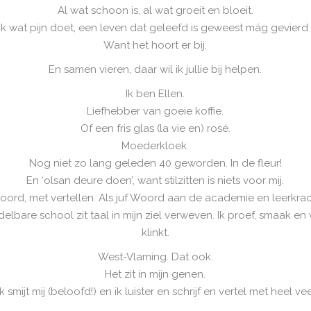
Al wat schoon is, al wat groeit en bloeit.
k wat pijn doet, een leven dat geleefd is geweest mág gevierd
Want het hoort er bij.
En samen vieren, daar wil ik jullie bij helpen.
Ik ben Ellen.
Liefhebber van goeie koffie.
Of een fris glas (la vie en) rosé.
Moederkloek.
Nog niet zo lang geleden 40 geworden. In de fleur!
En ‘olsan deure doen’, want stilzitten is niets voor mij.
 woord, met vertellen. Als juf Woord aan de academie en leerkra
elbare school zit taal in mijn ziel verweven. Ik proef, smaak en 
klinkt.
West-Vlaming. Dat ook.
Het zit in mijn genen.
Ik smijt mij (beloofd!) en ik luister en schrijf en vertel met heel ve