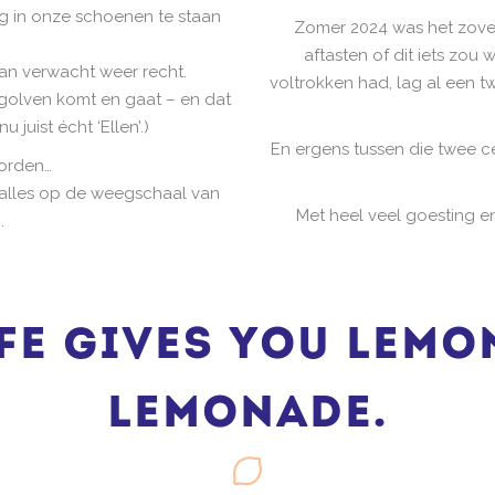
ig in onze schoenen te staan
Zomer 2024 was het zover
aftasten of dit iets zo
dan verwacht weer recht.
voltrokken had, lag al een 
 golven komt en gaat – en dat
 juist écht ‘Ellen’.)
En ergens tussen die twee c
orden…
e alles op de weegschaal van
Met heel veel goesting en 
.
fe gives you lemo
lemonade.