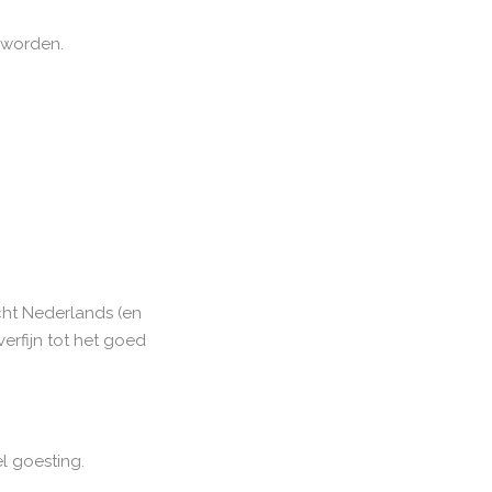
 worden.
cht Nederlands (en
verfijn tot het goed
el goesting.