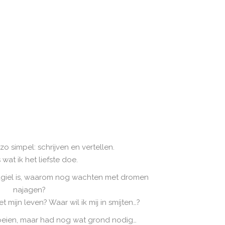
 zo simpel: schrijven en vertellen.
s wat ik het liefste doe.
ragiel is, waarom nog wachten met dromen
najagen?
 mijn leven? Waar wil ik mij in smíjten…?
oeien, maar had nog wat grond nodig…